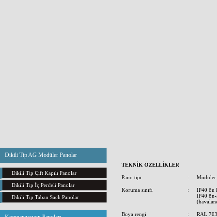
Dikili Tip AG Modüler Panolar
TEKNİK ÖZELLİKLER
Dikili Tip Çift Kapılı Panolar
Pano tipi
:
Modüler 
Dikili Tip İç Perdeli Panolar
Koruma sınıfı
:
IP40 ön 
IP40 ön-
Dikili Tip Taban Saclı Panolar
(havalan
Boya rengi
:
RAL 7035