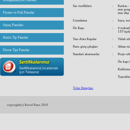
Kompanzasyon Panoları
Sac özellikleri
:
Karkas -
mm prega
Piyano ve Pult Panolar
mm dkp
Contalama
:
Isıya, to
Sayaç Panoları
Ön Kapı
:
4 noktada
135°açıla
Harici Tip Panolar
Yan-Arka Kapılar
:
Vidalı sö
Pano giriş-çıkışları
:
Alttan-üs
Duvar Tipi Panolar
Standart aksesuarlar
:
Proje ceb
Ön kapı k
Kaldırma
Toprakla
Ürün Detayları
copyright(c) Kuvel Pano 2010