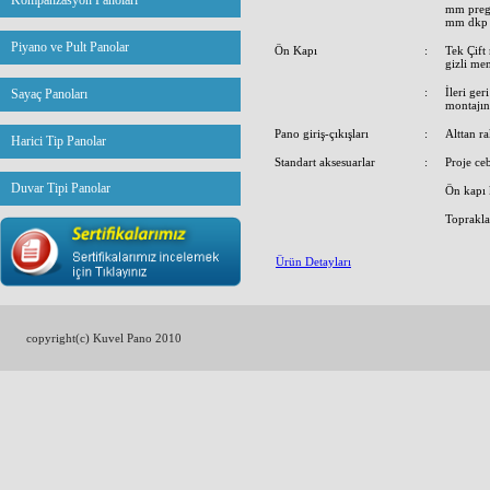
Kompanzasyon Panoları
mm prega
mm dkp
Piyano ve Pult Panolar
Ön Kapı
:
Tek Çift 
gizli men
:
İleri ger
Sayaç Panoları
montajın
Pano giriş-çıkışları
:
Alttan r
Harici Tip Panolar
Standart aksesuarlar
:
Proje ce
Duvar Tipi Panolar
Ön kapı 
Toprakla
Ürün Detayları
copyright(c) Kuvel Pano 2010