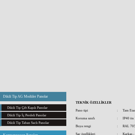
Dikili Tip AG Modüler Panolar
TEKNİK ÖZELLİKLER
Dikili Tip Çift Kapılı Panolar
Pano tipi
:
Tam Eta
Dikili Tip İç Perdeli Panolar
Koruma sınıfı
:
IP40 ön 
Dikili Tip Taban Saclı Panolar
Boya rengi
:
RAL 7035
Sac özellikleri
:
Karkas -