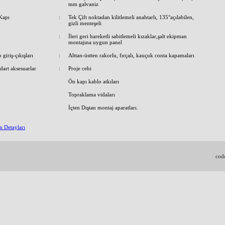
mm galvaniz
Kapı
:
Tek Çift noktadan kilitlemeli anahtarlı, 135°açılabilen,
gizli menteşeli
:
İleri geri hareketli sabitlemeli kızaklar,şalt ekipman
montajına uygun panel
 giriş-çıkışları
:
Alttan-üstten rakorlu, fırçalı, kauçuk conta kapamaları
dart aksesuarlar
:
Proje cebi
Ön kapı kablo atkıları
Topraklama vidaları
İçten Dıştan montaj aparatları.
n Detayları
cod