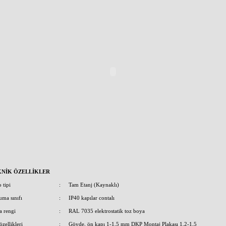
KNİK ÖZELLİKLER
 tipi
:
Tam Etanj (Kaynaklı)
uma sınıfı
:
IP40 kapılar contalı
a rengi
:
RAL 7035 elektrostatik toz boya
özellikleri
:
Gövde, ön kapı 1-1,5 mm DKP Montaj Plakası 1,2-1,5