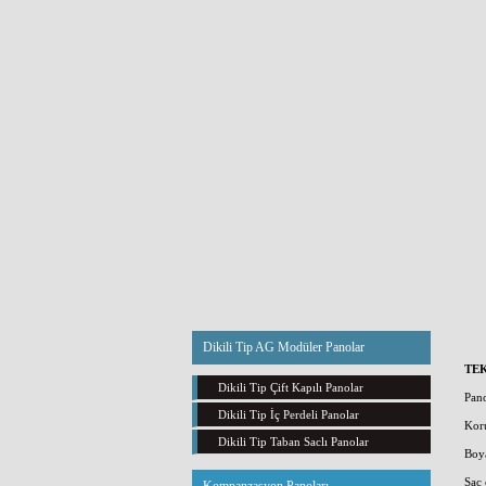
Dikili Tip AG Modüler Panolar
TE
Dikili Tip Çift Kapılı Panolar
Pano
Dikili Tip İç Perdeli Panolar
Kor
Dikili Tip Taban Saclı Panolar
Boy
Sac 