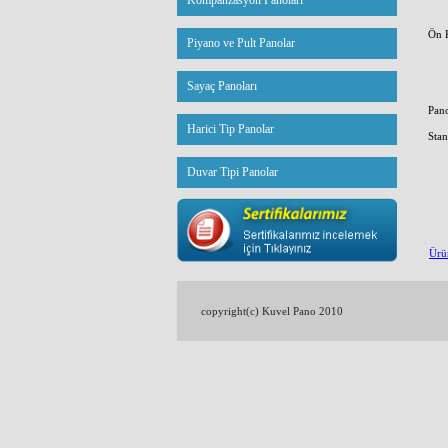
Kompanzasyon Panoları
Ön 
Piyano ve Pult Panolar
Sayaç Panoları
Pano
Harici Tip Panolar
Stan
Duvar Tipi Panolar
Ürü
copyright(c) Kuvel Pano 2010